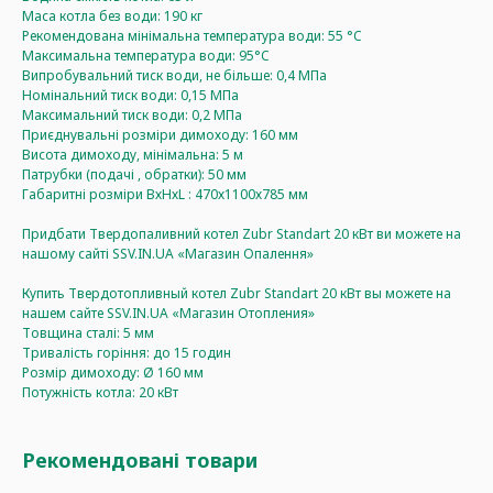
Маса котла без води: 190 кг
Рекомендована мінімальна температура води: 55 °C
Максимальна температура води: 95°C
Випробувальний тиск води, не більше: 0,4 МПа
Номінальний тиск води: 0,15 МПа
Максимальний тиск води: 0,2 МПа
Приєднувальні розміри димоходу: 160 мм
Висота димоходу, мінімальна: 5 м
Патрубки (подачі , обратки): 50 мм
Габаритні розміри ВхНхL : 470х1100х785 мм
Придбати Твердопаливний котел Zubr Standart 20 кВт ви можете на
нашому сайті SSV.IN.UA «Магазин Опалення»
Купить Твердотопливный котел Zubr Standart 20 кВт вы можете на
нашем сайте SSV.IN.UA «Магазин Отопления»
Товщина сталі: 5 мм
Тривалість горіння: до 15 годин
Розмір димоходу: Ø 160 мм
Потужність котла: 20 кВт
Рекомендовані товари