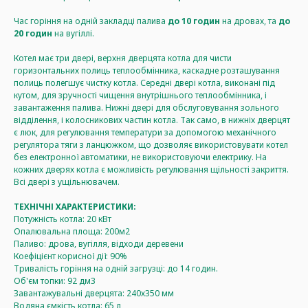
Час горіння на одній закладці палива
до 10 годин
на дровах, та
до
20 годин
на вугіллі.
Котел має три двері, верхня дверцята котла для чисти
горизонтальних полиць теплообмінника, каскадне розташування
полиць полегшує чистку котла. Середні двері котла, виконані під
кутом, для зручності чищення внутрішнього теплообмінника, і
завантаження палива. Нижні двері для обслуговування зольного
відділення, і колосникових частин котла. Так само, в нижніх дверцят
є люк, для регулювання температури за допомогою механічного
регулятора тяги з ланцюжком, що дозволяє використовувати котел
без електронної автоматики, не використовуючи електрику. На
кожних дверях котла є можливість регулювання щільності закриття.
Всі двері з ущільнювачем.
ТЕХНІЧНІ ХАРАКТЕРИСТИКИ:
Потужність котла: 20 кВт
Опалювальна площа: 200м2
Паливо: дрова, вугілля, відходи деревени
Коефіцієнт корисної дії: 90%
Тривалість горіння на одній загрузці: до 14 годин.
Об'єм топки: 92 дм3
Завантажувальні дверцята: 240х350 мм
Водяна ємкість котла: 65 л