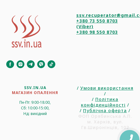
ssv.recuperator@gmail.
+380 73 550 8703
(Viber)
+380 98 550 8703
SSV.IN.UA
/
Умови використання
МАГАЗИН ОПАЛЕННЯ
/
/
Політика
Пн-Пт: 9:00-18:00,
конфіденційності
/
Сб: 10:00-15:00,
/
Публічна оферта
/
Нд: вихідний
ФОП Орябинська А.П.
м. Харків, вул.
Гв.Широнінців, 102
КНОПКА