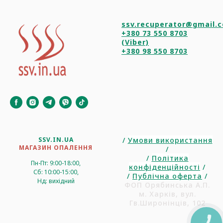
ssv.recuperator@gmail.
+380 73 550 8703
(Viber)
+380 98 550 8703
SSV.IN.UA
/
Умови використання
МАГАЗИН ОПАЛЕННЯ
/
/
Політика
Пн-Пт: 9:00-18:00,
конфіденційності
/
Сб: 10:00-15:00,
/
Публічна оферта
/
Нд: вихідний
ФОП Орябинська А.П.
м. Харків, вул.
Гв.Широнінців, 102
КНОПКА