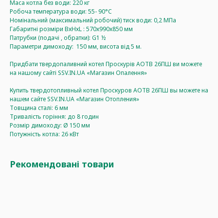
Маса котла без води: 220 кг
Робоча температура води: 55- 90°C
Номінальний (максимальний робочий) тиск води: 0,2 МПа
Габаритні розміри ВхНхL : 570х990х850 мм
Патрубки (подачі , обратки): G1 ½
Параметри димоходу: 150 мм, висота від 5 м.
Придбати твердопаливний котел Проскурів АОТВ 26ПШ ви можете
на нашому сайті SSV.IN.UA «Магазин Опалення»
Купить твердотопливный котел Проскуров АОТВ 26ПШ вы можете на
нашем сайте SSV.IN.UA «Магазин Отопления»
Товщина сталі: 6 мм
Тривалість горіння: до 8 годин
Розмір димоходу: Ø 150 мм
Потужність котла: 26 кВт
Рекомендовані товари