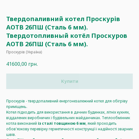
Твердопаливний котел Проскурів
АОТВ 26ПШ (Сталь 6 мм).
Твердотопливный котёл Проскуров
АОТВ 26ПШ (Сталь 6 мм).
Проскурів (Україна)
41600,00
грн.
Купити
Проскурів - твердопаливний енергонезалежний котел для обігріву
приміщень.
Котел підходить для використання в дачних будинках, літніх кухнях,
віддалених виробничих і будівельних майданчиках. Теплообмінник
котла виконаний
із сталі товщиною 6 мм
, який проходить
обов'язкову перевірку герметичності конструкції і надійності зварних
швів.