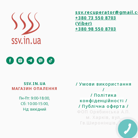
ssv.recuperator@gmail.
+380 73 550 8703
(Viber)
+380 98 550 8703
SSV.IN.UA
/
Умови використання
МАГАЗИН ОПАЛЕННЯ
/
/
Політика
Пн-Пт: 9:00-18:00,
конфіденційності
/
Сб: 10:00-15:00,
/
Публічна оферта
/
Нд: вихідний
ФОП Орябинська А.П.
м. Харків, вул.
Гв.Широнінців, 102