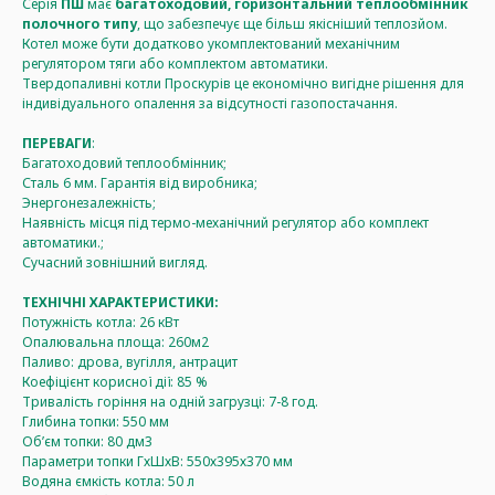
Серія
ПШ
має
багатоходовий, горизонтальний теплообмінник
полочного типу
, що забезпечує ще більш якісніший теплозйом.
Котел може бути додатково укомплектований механічним
регулятором тяги або комплектом автоматики.
Твердопаливні котли Проскурів це економічно вигідне рішення для
індивідуального опалення за відсутності газопостачання.
ПЕРЕВАГИ
:
Багатоходовий теплообмінник;
Сталь 6 мм. Гарантія від виробника;
Энергонезалежність;
Наявність місця під термо-механічний регулятор або комплект
автоматики.;
Сучасний зовнішний вигляд.
ТЕХНІЧНІ ХАРАКТЕРИСТИКИ:
Потужність котла: 26 кВт
Опалювальна площа: 260м2
Паливо: дрова, вугілля, антрацит
Коефіцієнт корисної дії: 85 %
Тривалість горіння на одній загрузці: 7-8 год.
Глибина топки: 550 мм
Об’єм топки: 80 дм3
Параметри топки ГхШхВ: 550х395х370 мм
Водяна ємкість котла: 50 л