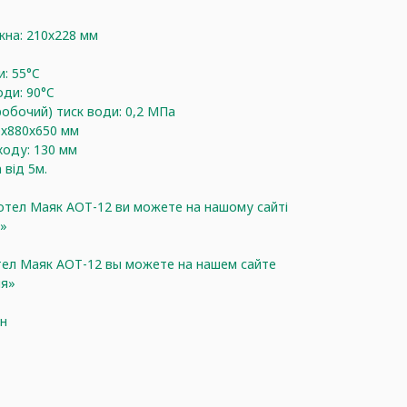
кна: 210х228 мм
: 55°C
ди: 90°C
обочий) тиск води: 0,2 МПа
0х880х650 мм
ходу: 130 мм
від 5м.
тел Маяк АОТ-12 ви можете на нашому сайті
я»
ел Маяк АОТ-12 вы можете на нашем сайте
ия»
ин