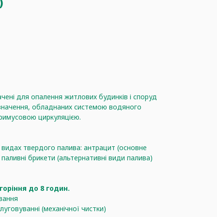
)
чені для опалення житлових будинків і споруд
значення, обладнаних системою водяного
римусовою циркуляцією.
 видах твердого палива: антрацит (основне
, паливні брикети (альтернативні види палива)
горіння до 8 годин.
вання
луговуванні (механічної чистки)