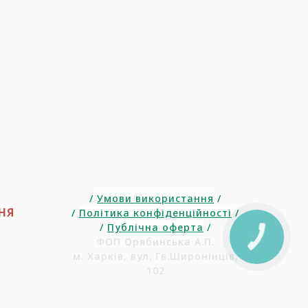
/
Умови використання
/
НЯ
/
Політика конфіденційності
/
/
Публічна оферта
/
КНОПКА
ФОП Орябинська А.П.
ЗВ'ЯЗКУ
м. Харків, вул. Гв.Широнінців,
102