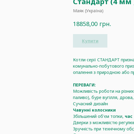
Стандарт (4 мм 
Маяк (Україна)
грн.
18858,00
Купити
Котли серії СТАНДАРТ призна
комунально-побутового при
опалення з природною або п
ПЕРЕВАГИ:
Можливість роботи на різних
паливо), буре вугілля, дрова
Сучасний дизайн
Чавунні колосники
Збільшений об'єм топки,
час 
Дверки з можливістю регулю
Зручність при технічному обс