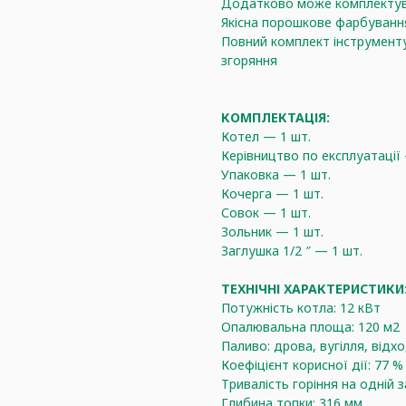
Додатково може комплектув
Якісна порошкове фарбуванн
Повний комплект інструменту
згоряння
КОМПЛЕКТАЦІЯ:
Котел — 1 шт.
Керівництво по експлуатації 
Упаковка — 1 шт.
Кочерга — 1 шт.
Совок — 1 шт.
Зольник — 1 шт.
Заглушка 1/2 ″ — 1 шт.
ТЕХНІЧНІ ХАРАКТЕРИСТИКИ
Потужність котла: 12 кВт
Опалювальна площа: 120 м2
Паливо: дрова, вугілля, відх
Коефіцієнт корисної дії: 77 %
Тривалість горіння на одній за
Глибина топки: 316 мм