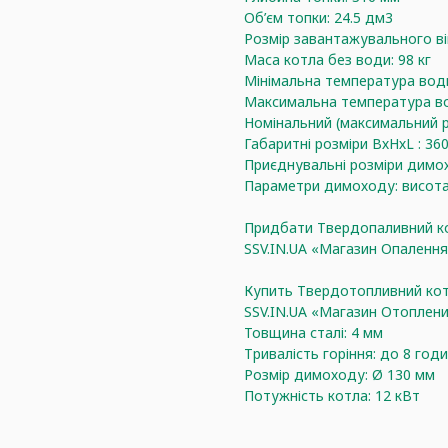
Об’єм топки: 24.5 дм3
Розмір завантажувального ві
Маса котла без води: 98 кг
Мінімальна температура води
Максимальна температура во
Номінальний (максимальний р
Габаритні розміри ВхНхL : 36
Приєднувальні розміри димо
Параметри димоходу: висота 
Придбати Твердопаливний ко
SSV.IN.UA «Магазин Опаленн
Купить Твердотопливний кот
SSV.IN.UA «Магазин Отоплен
Товщина сталі: 4 мм
Тривалість горіння: до 8 год
Розмір димоходу: Ø 130 мм
Потужність котла: 12 кВт