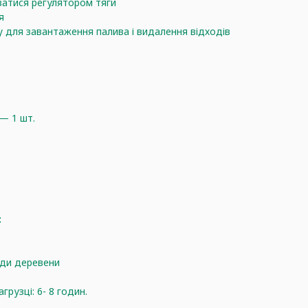
атися регулятором тяги
я
 для завантаження палива і видалення відходів
— 1 шт.
:
оди деревени
грузці: 6- 8 годин.