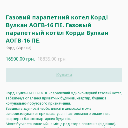
Газовий парапетний котел Корді
Вулкан АОГВ-16 ПЕ. Газовый
парапетный котёл Корди Вулкан
АОГВ-16 ПЕ.
Корді (Україна)
16500,00
грн.
18835,00
грн.
Купити
Корді Вулкан АОГВ-16 ПЕ - парапетний одноконтурний газовий котел,
забезпечує опалення приватних будинків, квартир, будинків
комунально-побутового призначення.
Завдяки відсутності необхідності в димоході може
використовуватися при влаштуванні автономного опалення в
квартирах багатоквартирних будинків.
Може бути встановлений на місце радіатора опалення (під вікно).