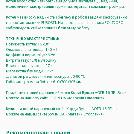
Котел абсолютно невибагливий до умов експлуатації, надійний,
економічний, має тривалий термін експлуатації і компактні розміри.
Котел має високу надійність і безпеку в роботі завдяки застосуванню
газової автоматики EUROSIT. Низькофакельні пальники POLIDORO
забезпечують стійке горіння і безшумну роботу.
ТЕХНІЧНІ ХАРАКТЕРИСТИКИ:
Потужність котла: 16 кВт
Опалювальна площа: 140 м2
Коефіцієнт корисної дії: 92%
Витрата газу: 1,78 м3/годину
Водяна ємкість котла: 27 л
Маса котла без води: 57 кг
Діапазон регулювання температури: 50-90 °C
Габаритні розміри ВхНхL : 610х700х305 мм
Придбати газовий парапетний котел Корді Вулкан АОГВ-16 ПЕ кВт ви
можете на нашому сайті SSV.IN.UA «Магазин Опалення»
Купить газовый парапетный котёл Корди Вулкан АОГВ-16 ПЕ вы
можете на нашем сайте SSV.IN.UA «Магазин Отопления»
Рекомендовані товари