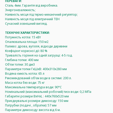
ПЕРЕВАГИ:
Сталь 4мм. Гарантія від виробника.
Энергонезалежність;
Наявність місця під термо-механічний регулятор;
Наявність місця під електричний ТЕН
Сучасний зовнішний вигляд.
ТЕХНІЧНІ ХАРАКТЕРИСТИКИ:
Потужність котла: 15 кВт
Опалювальна площа: 150 м2
Паливо: дрова, вугілля, відходи деревени
Коефіцієнт корисної дії: 80 %
Тривалість горіння на одній загрузці: 4-5 год.
Глибина топки: 400 мм
Об’єм топки: 30 дм3
Параметри топки ГхШхВ: 400х310х280 мм
Водяна ємкість котла: 65 л
Рекомендований об’єм води в системі: 200 л.
Маса котла без води: 75 кг
Максимальна температура води: 90°C
Номінальний (максимальний робочий) тиск води: 0,2 МПа
Габаритні розміри ВхНхL : 440х760х520 мм
Приєднувальні розміри димоходу: 150 мм
Патрубки (подачі , обратки): 57 мм
Параметри димоходу: висота від 6 м.