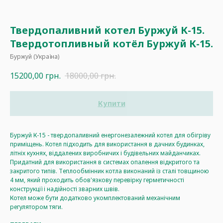
Твердопаливний котел Буржуй К-15.
Твердотопливный котёл Буржуй К-15.
Буржуй (Україна)
15200,00
грн.
18000,00
грн.
Купити
Буржуй К-15 - твердопаливний енергонезалежний котел для обігріву
приміщень. Котел підходить для використання в дачних будинках,
літніх кухнях, віддалених виробничих і будівельних майданчиках.
Придатний для використання в системах опалення відкритого та
закритого типів. Теплообмінник котла виконаний із сталі товщиною
4 мм, який проходить обов'язкову перевірку герметичності
конструкції і надійності зварних швів.
Котел може бути додатково укомплектований механічним
регулятором тяги.