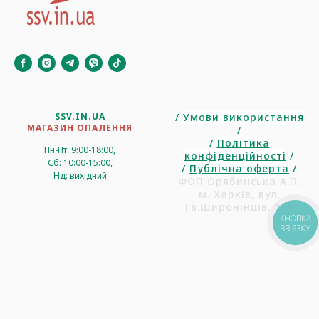
SSV.IN.UA
/
Умови використання
МАГАЗИН ОПАЛЕННЯ
/
/
Політика
Пн-Пт: 9:00-18:00,
конфіденційності
/
Сб: 10:00-15:00,
/
Публічна оферта
/
Нд: вихідний
ФОП Орябинська А.П.
м. Харків, вул.
Гв.Широнінців, 102
КНОПКА
ЗВ'ЯЗКУ